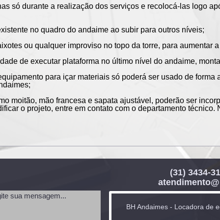
s só durante a realização dos serviços e recolocá-las logo a
istente no quadro do andaime ao subir para outros níveis;
otes ou qualquer improviso no topo da torre, para aumentar a 
e de executar plataforma no último nível do andaime, montar
uipamento para içar materiais só poderá ser usado de forma 
andaimes;
o moitão, mão francesa e sapata ajustável, poderão ser incor
ficar o projeto, entre em contato com o departamento técnico.
(31) 3434-3
atendimento@
BH Andaimes - Locadora de eq