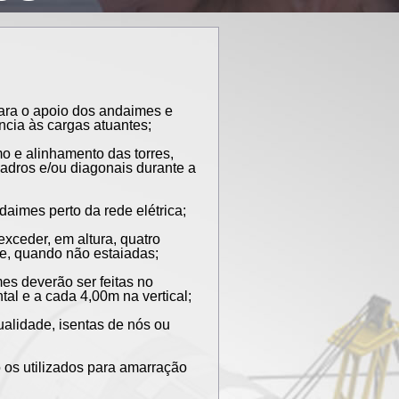
ara o apoio dos andaimes e
ência às cargas atuantes;
e alinhamento das torres,
adros e/ou diagonais durante a
mes perto da rede elétrica;
eder, em altura, quatro
e, quando não estaiadas;
 deverão ser feitas no
al e a cada 4,00m na vertical;
lidade, isentas de nós ou
 os utilizados para amarração