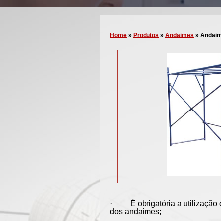
Home
»
Produtos
»
Andaimes
»
Andaim
· É obrigatória a utilização d
dos andaimes;