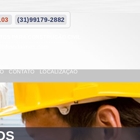
103
(31)99179-2882
TOS PARA CONSTRUÇÃO CIVIL
@bhandaimes.com
CO
CONTATO
LOCALIZAÇÃO
OS