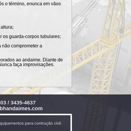
pós o término, enunca em vãos
altura;
 os guarda-corpos tubulares;
a não comprometer a
porados ao andaime. Diante de
 Nunca faça improvisações.
103 / 3435-4637
bhandaimes.com
uipamentos para contrução civil.